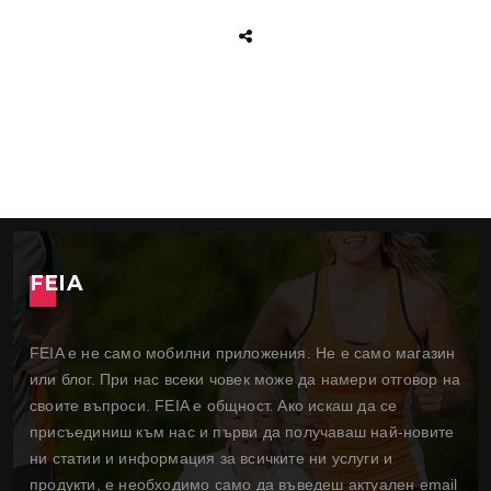
FEIA
FEIA е не само мобилни приложения. Не е само магазин
или блог. При нас всеки човек може да намери отговор на
своите въпроси. FEIA е общност. Ако искаш да се
присъединиш към нас и първи да получаваш най-новите
ни статии и информация за всичките ни услуги и
продукти, е необходимо само да въведеш актуален email