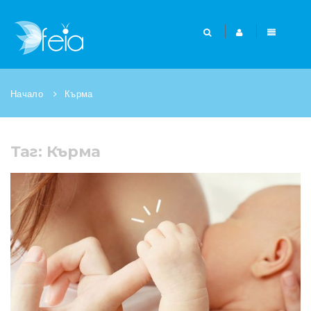
Начало
Кърма
Таг: Кърма