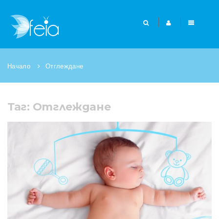
Начало
Отглеждане
Таг: Отглеждане