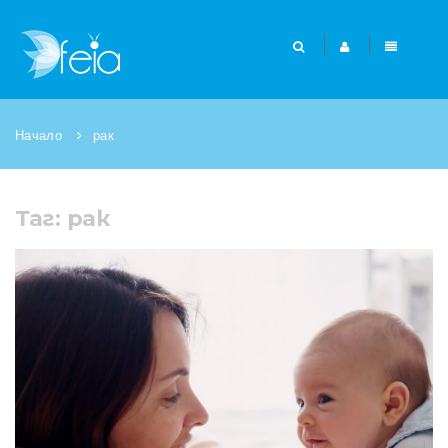
Начало
рак
Таг: рак