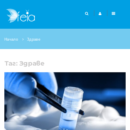
Начало
Здраве
Таг: Здраве