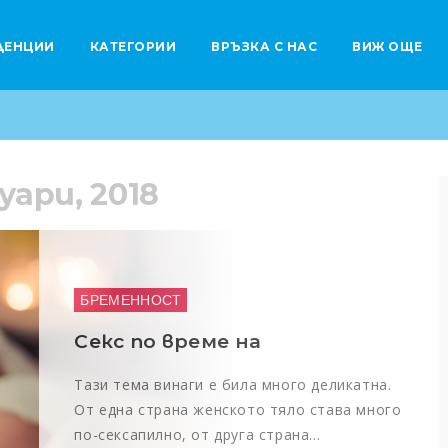
ДЕНЦИИ
КАТЕГОРИИ
ВРЪЗКА С НАС
ВИЖ ОЩЕ
руари, 2018
Здраве и красота
4 специални рецепти за облекчение на сутрешното гадене
Планиране на бременност
Моногенните наследствени болести – какво представляват
БРЕМЕННОСТ
Секс по време на
Тази тема винаги е била много деликатна.
От една страна женското тяло става много
по-сексапилно, от друга страна…