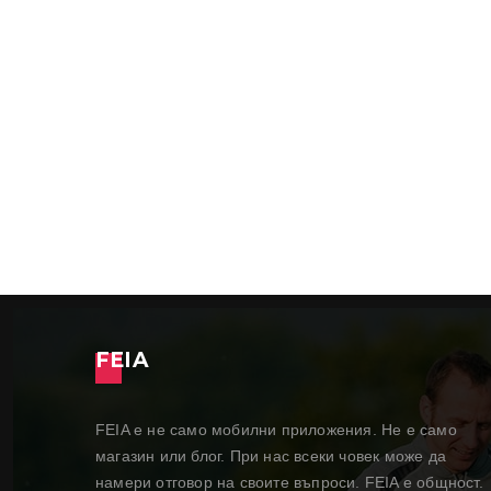
FEIA
FEIA е не само мобилни приложения. Не е само
магазин или блог. При нас всеки човек може да
намери отговор на своите въпроси. FEIA е общност.