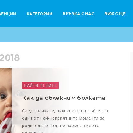
ДЕНЦИИ
КАТЕГОРИИ
ВРЪЗКА С НАС
ВИЖ ОЩЕ
 2018
Здраве и красота
4 специални рецепти за облекчение на сутрешното гадене
Планиране на бременност
Моногенните наследствени болести – какво представляват
НАЙ-ЧЕТЕНИТЕ
Как да облекчим болката
След коликите, никненето на зъбките е
един от най-неприятните моменти за
родителите. Това е време, в което
повечето…