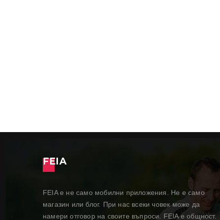
FEIA
FEIA е не само мобилни приложения. Не е само
магазин или блог. При нас всеки човек може да
намери отговор на своите въпроси. FEIA е общност.