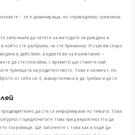
познаете – тя е доминираща, но справедлива, грижовна,
те започнали да четете за методите за раждане и
в който сте разбрали, че сте бременна. И съвсем скоро
ведени в действие, а идеите ви за възпитание –
жете да сте спокойни, с времето ще станете най-
вате границата на родителството. Това е начинът, по
рото от себе си. Е, макар понякога да трябва и да се
лей
 предварително да сте се информирали по темата. Това
с сигурност предпочитате това пред вероятността да
то съкровище. Ще започнете с това как и къде да