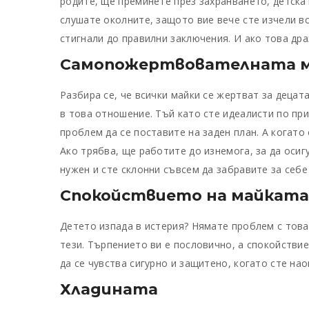
родите, ще преминете през захранването, детскат
слушате околните, защото вие вече сте изчели вс
стигнали до правилни заключения. И ако това дра
Самопожертвователната м
Разбира се, че всички майки се жертват за децат
в това отношение. Тъй като сте идеалисти по при
проблем да се поставите на заден план. А когато 
Ако трябва, ще работите до изнемога, за да оси
нужен и сте склонни съвсем да забравите за себе 
Спокойствието
на майката
Детето изпада в истерия? Нямате проблем с това
тези. Търпението ви е пословично, а спокойствие
да се чувства сигурно и защитено, когато сте нао
Хладината