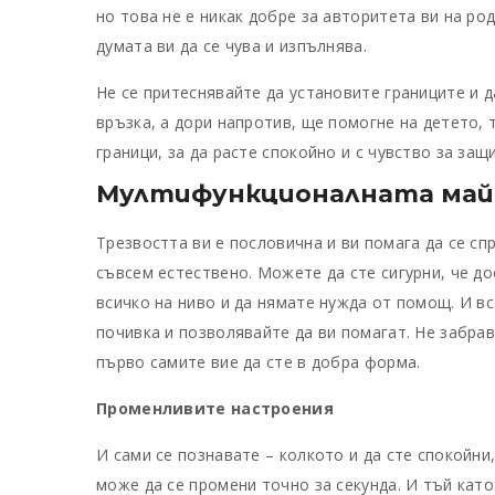
но това не е никак добре за авторитета ви на ро
думата ви да се чува и изпълнява.
Не се притеснявайте да установите границите и д
връзка, а дори напротив, ще помогне на детето, 
граници, за да расте спокойно и с чувство за защ
Мултифункционалната май
Трезвостта ви е пословична и ви помага да се сп
съвсем естествено. Можете да сте сигурни, че д
всичко на ниво и да нямате нужда от помощ. И вс
почивка и позволявайте да ви помагат. Не забрав
първо самите вие да сте в добра форма.
Променливите настроения
И сами се познавате – колкото и да сте спокойни
може да се промени точно за секунда. И тъй като