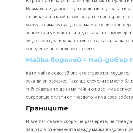
В грижата си за децата на една майка водолей ѝ 
Нормално е да искате да предпазите децата си от
границата и в крайна сметка да се превърнете в 
малчуган има нужда да поема малки рискове и да 
знанията и уменията си и да става по-самоуверен
ви да спортува или да пътува с класа си, за да н
поведение не е полезно за него.
Майка водолей =
Най-добър 
Като майка водолей вие сте страхотен слушател.
иска да ви разкаже. Така ще спечелите място бл
тийнейджър то да няма тайни от вас. Има всички
съкровище отлети от гнездото и има свое собст
Границите
И все пак съвсем скоро ще разберете, че това да
Защото в отношенията между майка водолей и дет