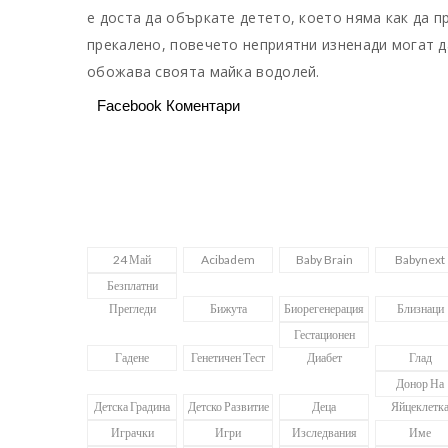
е доста да объркате детето, което няма как да пр
прекалено, повечето неприятни изненади могат д
обожава своята майка водолей.
Facebook Коментари
24 Май
Acibadem
Baby Brain
Babynext
Безплатни
Прегледи
Бижута
Биорегенерация
Близнаци
Гестационен
Гадене
Генетичен Тест
Диабет
Глад
Донор На
Детска Градина
Детско Развитие
Деца
Яйцеклетк
Играчки
Игри
Изследвания
Име