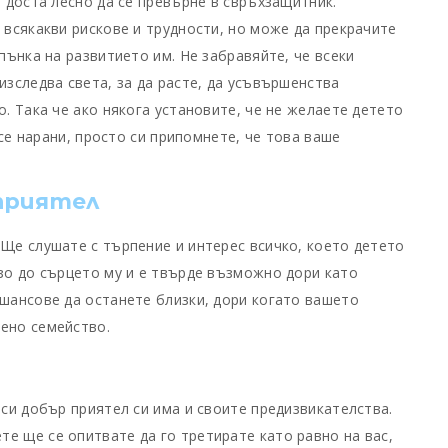
е доста лесно да се превърне в свръхзащитник.
 всякакви рискове и трудности, но може да прекрачите
спънка на развитието им. Не забравяйте, че всеки
изследва света, за да расте, да усъвършенства
о. Така че ако някога установите, че не желаете детето
е се нарани, просто си припомнете, че това ваше
приятел
 Ще слушате с търпение и интерес всичко, което детето
изо до сърцето му и е твърде възможно дори като
 шансове да останете близки, дори когато вашето
вено семейство.
 си добър приятел си има и своите предизвикателства.
е ще се опитвате да го третирате като равно на вас,