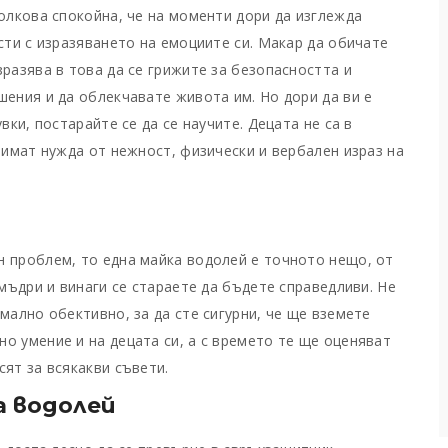
толкова спокойна, че на моменти дори да изглежда
сти с изразяването на емоциите си. Макар да обичате
разява в това да се грижите за безопасността и
шения и да облекчавате живота им. Но дори да ви е
вки, постарайте се да се научите. Децата не са в
 имат нужда от нежност, физически и вербален израз на
н проблем, то една майка водолей е точното нещо, от
 мъдри и винаги се стараете да бъдете справедливи. Не
мално обективно, за да сте сигурни, че ще вземете
о умение и на децата си, а с времето те ще оценяват
ят за всякакви съвети.
 водолей