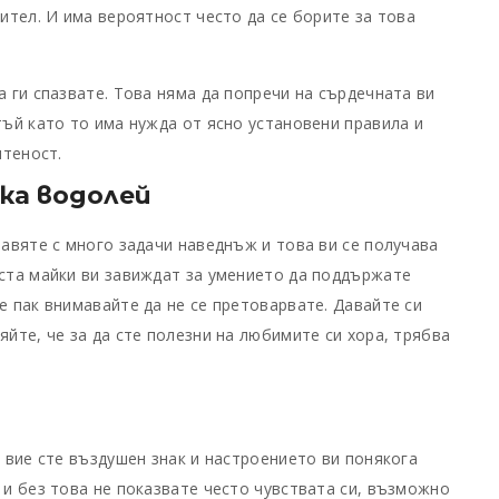
дител. И има вероятност често да се борите за това
а ги спазвате. Това няма да попречи на сърдечната ви
тъй като то има нужда от ясно установени правила и
итеност.
ка водолей
равяте с много задачи наведнъж и това ви се получава
оста майки ви завиждат за умението да поддържате
е пак внимавайте да не се претоварвате. Давайте си
яйте, че за да сте полезни на любимите си хора, трябва
, вие сте въздушен знак и настроението ви понякога
 и без това не показвате често чувствата си, възможно