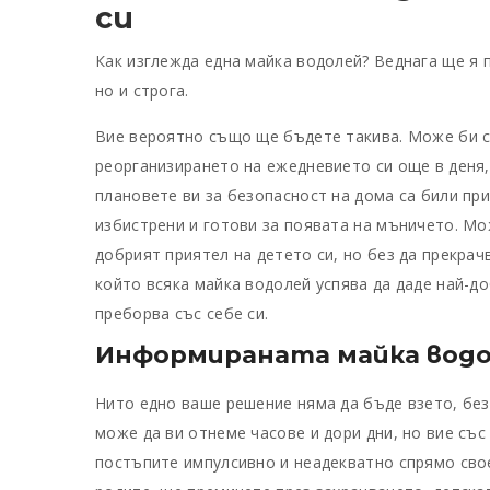
си
Как изглежда една майка водолей? Веднага ще я 
но и строга.
Вие вероятно също ще бъдете такива. Може би с
реорганизирането на ежедневието си още в деня, 
плановете ви за безопасност на дома са били при
избистрени и готови за появата на мъничето. Мо
добрият приятел на детето си, но без да прекрач
който всяка майка водолей успява да даде най-доб
преборва със себе си.
Информираната майка водо
Нито едно ваше решение няма да бъде взето, без
може да ви отнеме часове и дори дни, но вие съ
постъпите импулсивно и неадекватно спрямо свое