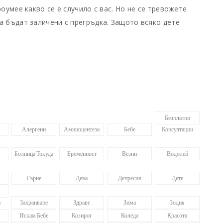
оумее какво се е случило с вас. Но не се тревожете
а бъдат заличени с прегръдка. Защото всяко дете
Безплатни
Алергени
Амниоцентеза
Бебе
Консултации
Болница Токуда
Бременност
Везни
Водолей
Гърне
Дева
Депресия
Дете
а
Захранване
Здраве
Зима
Зодия
Искам Бебе
Козирог
Коледа
Красота