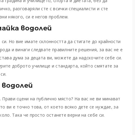
а градина и училището, спорта и диетата, без да
ичко, разговаряли сте с всички специалисти и сте
зни някого, си е негов проблем.
айка водолей
а си. Но вие имате склонността да стигате до крайности
рода и винаги следвате правилните решения, за вас не е
става дума за децата ви, можете да надскочите себе си.
гурите доброто училище и стандарта, който смятате за
си.
 водолей
. Прави сцени на публично място? На вас не ви минават
то ви е точно това, от което всяко дете се нуждае, за
коло. Така че просто останете верни на себе си.