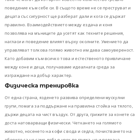
поведение към себе си. В същото време не се преструват и
децата със сигурност ще разберат дали и кога се държат
правилно. Взаимодействието между ездача и коня
позволява на мъниците да усетят как техните решения,
нагласи и поведение влияят върху околните. Умението да
управляват толкова голямо животно им дава самоувереност.
Като добавим към всичко това и естественото привличане
между коне и деца, получаваме идеалната среда за
изграждане на добър характер.
Физическа тренировка
От една страна, язденето развива определени мускулни
групи, помага за поддържане на правилна стойка на тялото,
държи децата на чист въздух. От друга, грижите за конете са
доста натоварващи физически. Четкането на голямото
животно, носенето на кофи с вода и седла, почистването на
оборите са не само добър урок по грижа, но и полезна