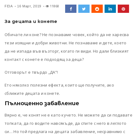
11868
FEIA
16 Март, 2019
За децата и конете
Обичате ли коне? Не познаваме човек, който да не харесва
тези изящни и добри животни. Не познаваме и дете, което
да не изпада във възторг, когато ги види. Но дали близкият
контакт с конете е подходящ за деца?
Отговорът е твърдо „ДА”!
Ето няколко полезни ефекта, които ще получите, ако
сближите децата и конете.
Пълноценно забавление
Вярно е, че конят не е като кучето. Не можете да си подавате
топката, да го водите навсякъде, да спите с него в леглото
си… Но той предлага на децата забавление, несравнимо с