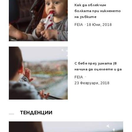
Как да облекчим
болката при никненето
на зъбките
FEIA
18 Юни, 2018
С бебе през зимата (8
начина да оцелеете и да
FEIA
23 Февруари, 2018
ТЕНДЕНЦИИ