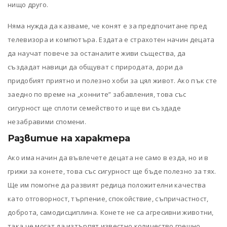
нищо друго.
Няма нужда да казваме, че конят е за предпочитане пред
телевизора и компютъра. Ездата е страхотен начин децата
да научат повече за останалите живи същества, да
създадат навици да общуват с природата, дори да
придобият приятно и полезно хоби за цял живот. Ако пък сте
заедно по време на „конните” забавления, това със
сигурност ще сплоти семейството и ще ви създаде
незабравими спомени.
Развитие на характера
Ако има начин да въвлечете децата не само в езда, но и в
грижи за конете, това със сигурност ще бъде полезно за тях.
Ще им помогне да развият редица положителни качества
като отговорност, търпение, спокойствие, съпричастност,
доброта, самодисциплина. Конете не са агресивни животни,
така че могат да изтърпят известно количество грешно