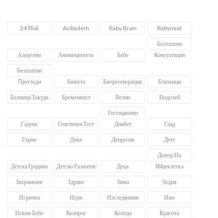
24 Май
Acibadem
Baby Brain
Babynext
Безплатни
Алергени
Амниоцентеза
Бебе
Консултации
Безплатни
Прегледи
Бижута
Биорегенерация
Близнаци
Болница Токуда
Бременност
Везни
Водолей
Гестационен
Гадене
Генетичен Тест
Диабет
Глад
Гърне
Дева
Депресия
Дете
Донор На
Детска Градина
Детско Развитие
Деца
Яйцеклетка
Захранване
Здраве
Зима
Зодия
Играчки
Игри
Изследвания
Име
Искам Бебе
Козирог
Коледа
Красота