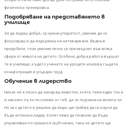
физическа тренировка.
Подобряване на представянето в
училище
За да яздиш добре, са нужни упоритост, умение да се
фокусираш и да издържаш на натоварване. Веднъж
придобити, тези умения лесно се прехвърлят във всяка
сфера от живота на детето. Особено добра работа вършат
те в училище, където ученето на уроците изисква същата
концентрация и усърден труд.
Обучение в лидерство
Никак не е лесно да накараш животно, което тежи един тон и
е няколко пъти по-голямо от теб, да се подчини на волята ти.
Но ако детето е решено да язди, ще трябва да се научи да
бъде истински лидер. Конят няма да позволи да бъде
управляван по грешен и груб начин, така че детето ще