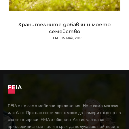
Хранителните добавки и моето
семейство
FEIA
15 Май, 2018
FEIA
FEIA е не само мобилни приложения. Не е само магазин
или блог. При нас всеки човек може да намери отговор на
своите въпроси. FEIA е общност. Ако искаш да се
присъединиш към нас и първи да получаваш най-новите