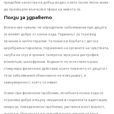
придобие качества на добър водач, които после лесно може
да прехвърли във всяка сфера на живота си.
Ползи за здравето
Всички сме чували, че определени заболявания при децата
се влияят добре от конна езда. Терминът за този вид
лечение е хиппотерапия. Тя помага в борбата с детска
церебрална парализа, поражение на органите на чувствата,
загуба на слух и зрение, склероза, мускулна дистрофия,
епилепсия, шизофрения. Язденето по естествен начин
стимулира физически действия, които повечето от децата с
тези заболявания обикновено не извършват, и
самоувереност, която те нямат.
Освен при физически проблеми, лечебната конна езда се
отразява добре и върху смущения в социалната адаптация,
неврози, поведенчески проблеми, умствена изостаналост,
аутизъм. Причината е в специфичното умения на тези