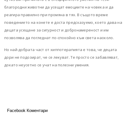
благородни животни да усещат емоциите на човека и да
реагира правилно при промяна в тях. В същото време
поведението на конете е доста предсказуемо, което дава на
децата усещане за сигурност и добронамереност и им
позволява да погледнат по-спокойно към света наоколо.
Но най-добрата част от хиппотерапията е това, че децата
дори не подозират, че се лекуват. Те просто се забавляват,
докато неусетно се учат на полезни умения.
Facebook Коментари