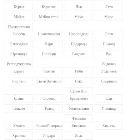
Кърма
Кърмене
Лъв
Лято
Майка
Майчинство
Мама
Море
Наследствени
Болести
Неонатология
Новородено
Овен
Отглеждане
Пари
Подаръци
Помощ
Празници
Прибори
Раждане
Рак
Репродуктивно
Родилно
Здраве
Рецепти
Риби
Отделение
Родители
Свети Валентин
Секс
Скорпион
Стрии При
Спане
Стрелец
Бременност
Сън
Таткото
Телец
Увлекателни
Училище
Фолиева
Учител
Финна Моторика
Киселина
Хигиена
Хранене
Януари
Ясла