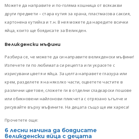
Можете да направите и по-голяма кошница от всякакви
други предмети – стара кутия за храна, пластмасова саксия,
картонена кутийка и т.н. В нея можете да наредите всички
яйца, които ще боядисате за Великден.
Великденски мъфини
Разбира се, че можете да си направите великденски мъфини!
Изпечете ги по любимата си рецепта и ги украсете с
изрисувани цветя и яйца. За целта направете глазура или
крем, разделете я на няколко части, оцветете частите в
различни цветове, сложете ги в отделни сладкарски пошове
или обикновени найлонови пликчета с отрязано ъгълче и
рисувайте върху мъфините. На децата също ще им хареса!
Прочетете още:
6 лесни начина да боядисате
великденски яйца с децата