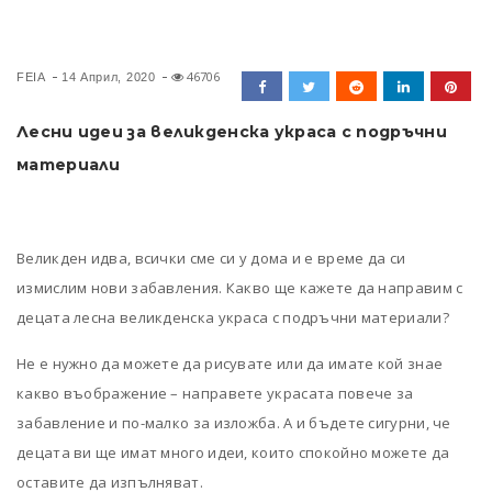
46706
FEIA
14 Април, 2020
Лесни идеи за великденска украса с подръчни
материали
Великден идва, всички сме си у дома и е време да си
измислим нови забавления. Какво ще кажете да направим с
децата лесна великденска украса с подръчни материали?
Не е нужно да можете да рисувате или да имате кой знае
какво въображение – направете украсата повече за
забавление и по-малко за изложба. А и бъдете сигурни, че
децата ви ще имат много идеи, които спокойно можете да
оставите да изпълняват.