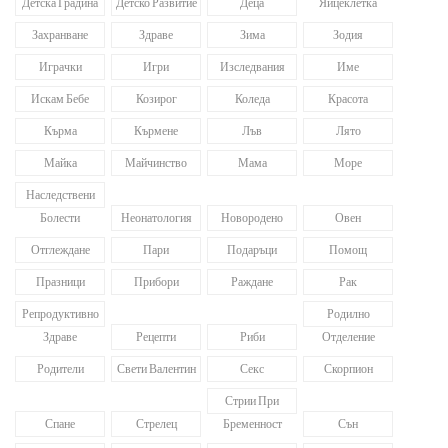
Детска Градина
Детско Развитие
Деца
Яйцеклетка
Захранване
Здраве
Зима
Зодия
Играчки
Игри
Изследвания
Име
Искам Бебе
Козирог
Коледа
Красота
Кърма
Кърмене
Лъв
Лято
Майка
Майчинство
Мама
Море
Наследствени
Болести
Неонатология
Новородено
Овен
Отглеждане
Пари
Подаръци
Помощ
Празници
Прибори
Раждане
Рак
Репродуктивно
Родилно
Здраве
Рецепти
Риби
Отделение
Родители
Свети Валентин
Секс
Скорпион
Стрии При
Спане
Стрелец
Бременност
Сън