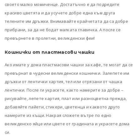
своето малко момиченце. Достатъчно е да подредите
красиво цветята и да усучете добре една към друга
телените им дръжки. Внимавайте крайчетата да са добре
прибрани, за да не бодат малката главичка. А после се
превърнете в пролетни, великденски феи!
Кошнички от пластмасови чашки
Ако имате у дома пластмасови чашки за кафе, те могат да се
превърнат в чудесни великденски кошнички. Залепете им
дръжки от лентички хартия, тел или отрязани от чашка
лентички. После ги украсете, както намерите за добре –
рисувайте, лепете хартия, плат или разноцветна прежда,
добавяйте пайети, стикери, цветенца и каквото друго
намерите из къщи. Накрая сложете вътре по едно
великденско яйце или цвете от градината и украсете дома
си.