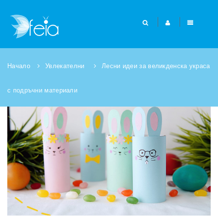
Начало
Увлекателни
Лесни идеи за великденска украса
с подръчни материали