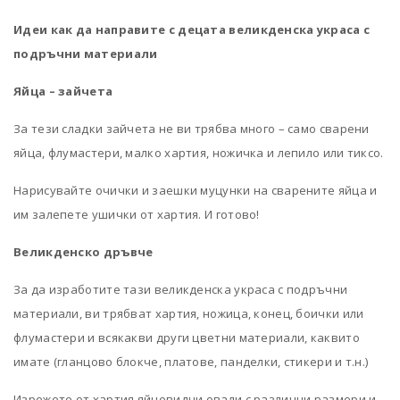
Идеи как да направите с децата великденска украса с
подръчни материали
Яйца – зайчета
За тези сладки зайчета не ви трябва много – само сварени
яйца, флумастери, малко хартия, ножичка и лепило или тиксо.
Нарисувайте очички и заешки муцунки на сварените яйца и
им залепете ушички от хартия. И готово!
Великденско дръвче
За да изработите тази великденска украса с подръчни
материали, ви трябват хартия, ножица, конец, боички или
флумастери и всякакви други цветни материали, каквито
имате (гланцово блокче, платове, панделки, стикери и т.н.)
Изрежете от хартия яйцевидни овали с различни размери и