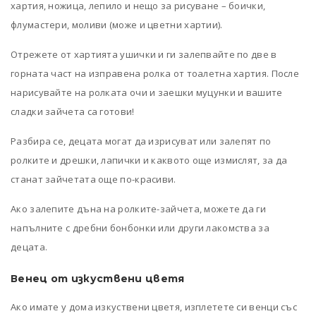
хартия, ножица, лепило и нещо за рисуване – боички,
флумастери, моливи (може и цветни хартии).
Отрежете от хартията ушички и ги залепвайте по две в
горната част на изправена ролка от тоалетна хартия. После
нарисувайте на ролката очи и заешки муцунки и вашите
сладки зайчета са готови!
Разбира се, децата могат да изрисуват или залепят по
ролките и дрешки, лапички и каквото още измислят, за да
станат зайчетата още по-красиви.
Ако залепите дъна на ролките-зайчета, можете да ги
напълните с дребни бонбонки или други лакомства за
децата.
Венец от изкуствени цветя
Ако имате у дома изкуствени цветя, изплетете си венци със