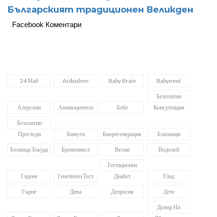
Българският традиционен Великден
Facebook Коментари
24 Май
Acibadem
Baby Brain
Babynext
Безплатни
Алергени
Амниоцентеза
Бебе
Консултации
Безплатни
Прегледи
Бижута
Биорегенерация
Близнаци
Болница Токуда
Бременност
Везни
Водолей
Гестационен
Гадене
Генетичен Тест
Диабет
Глад
Гърне
Дева
Депресия
Дете
Донор На