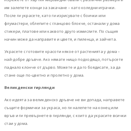
им залепете конци за закачане – като коледни играчки.
После ги украсете, като ги изрисувате с боички или
флумастери, облепите с гланцово блокче, останали у дома
стикери, платове или каквото друго измислите. По същия
начин може да направите и цветя, и пиленца, и зайчета.
Украсете с готовите красоти някое от растенията у дома –
най-добре дръвче. Ако нямате нищо подходящо, потърсете
паднало клонче от дърво. Можете и да го боядисате, за да
стане още по-цветно и пролетно у дома.
Великденски гирлянди
Ако идеята за великденско дръвче не ви допада, направете
същите формички за украса, но ги налепете на конец или
връв и ги превърнете в гирлянди, с които да украсите всички
стаи у дома.