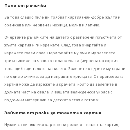
Пиле от ръчички
За това сладко пиле ви трябват хартия (най-добре жълта и
оранжева или червена), ножици, молив и лепило.
Очертайте ръчичките на детето с разперени пръстчета от
жълта хартия и ги изрежете. След това очертайте и
изрежете голям овал. Нарисувайте му очи и му залепете
триъгълниче за човка от оранжевата (червената) хартия –
това ще бъде тялото на пилето. Залепете от двете му страни
по една ръчичка, за да направите крилцата. От оранжевата
хартия може да изрежете и крачета, които да залепите в
долната част на овала. И вашата великденска украса с
подръчни материали за детската стая е готова!
Зайчета от ролки за тоалетна хартия
Нужни са ви няколко картонени ролки от тоалетна хартия,