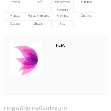
Таткото
Телец
Увлекателни
Училище
Фолиева
Учител
Финна Моторика
Киселина
Хигиена
Хранене
Януари
Ясла
FEIA
Подобни публикации