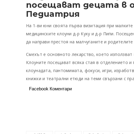
посещават децата в 
Педиатрия
На 1-ви юни своята първа визитация при малките
медицинските клоуни д-р Куку и д-р Пипи. Посещ
да направи престоя на малчуганите и родителите 
Смехът е основното лекарство, което използват 
Клоуните посещават всяка стая в отделението и 
клоунадата, пантомимата, фокуси, игри, изработ
книжки и театрални етюди на теми свързани с пр
Facebook Коментари