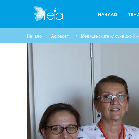
НАЧАЛО
ТЕН
Начало
Acibadem
Медицинските клоуни д-р Ку