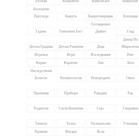
24 Май
Acibadem
Baby Brain
Babynext
Безплатни
Прегледи
Бижута
Биорегенерация
Близнаци
Гестационен
Гадене
Генетичен Тест
Диабет
Глад
Донор На
Детска Градина
Детско Развитие
Деца
Яйцеклетк
Играчки
Игри
Изследвания
Име
Кърма
Кърмене
Лъв
Лято
Наследствени
Болести
Неонатология
Новородено
Овен
Празници
Прибори
Раждане
Рак
Родители
Свети Валентин
Секс
Скорпион
Таткото
Телец
Увлекателни
Училище
Хранене
Януари
Ясла