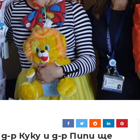
-р Куку и д-р Пипи ще