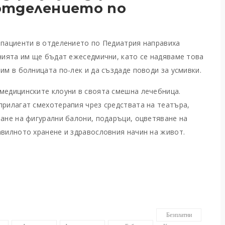
отделението по
 пациенти в отделението по Педиатрия направиха
енията им ще бъдат ежеседмични, като се надяваме това
им в болницата по-лек и да създаде поводи за усмивки.
медицинските клоуни в своята смешна лечебница.
прилагат смехотерапия чрез средствата на театъра,
ване на фигурални балони, подаръци, оцветяване на
авилното хранене и здравословния начин на живот.
Безплатни