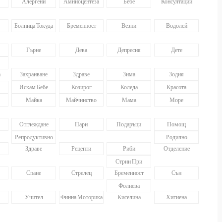
Алергени
Амниоцентеза
Бебе
Консултации
Болница Токуда
Бременност
Везни
Водолей
Гърне
Дева
Депресия
Дете
а
Захранване
Здраве
Зима
Зодия
Искам Бебе
Козирог
Коледа
Красота
Майка
Майчинство
Мама
Море
Отглеждане
Пари
Подаръци
Помощ
Репродуктивно
Родилно
Здраве
Рецепти
Риби
Отделение
Стрии При
Спане
Стрелец
Бременност
Сън
Фолиева
Учител
Финна Моторика
Киселина
Хигиена