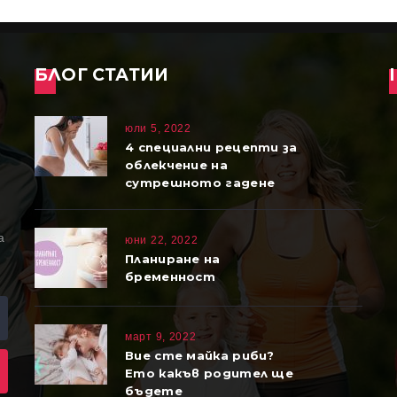
БЛОГ СТАТИИ
юли 5, 2022
4 специални рецепти за
облекчение на
сутрешното гадене
а
юни 22, 2022
Планиране на
бременност
март 9, 2022
Вие сте майка риби?
Ето какъв родител ще
бъдете