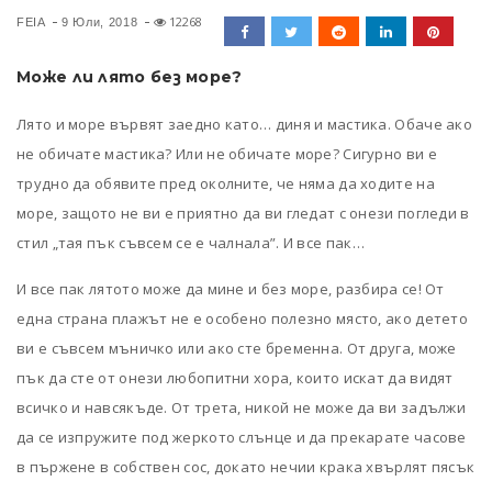
12268
FEIA
9 Юли, 2018
Може ли лято без море?
Лято и море вървят заедно като… диня и мастика. Обаче ако
не обичате мастика? Или не обичате море? Сигурно ви е
трудно да обявите пред околните, че няма да ходите на
море, защото не ви е приятно да ви гледат с онези погледи в
стил „тая пък съвсем се е чалнала”. И все пак…
И все пак лятото може да мине и без море, разбира се! От
една страна плажът не е особено полезно място, ако детето
ви е съвсем мъничко или ако сте бременна. От друга, може
пък да сте от онези любопитни хора, които искат да видят
всичко и навсякъде. От трета, никой не може да ви задължи
да се изпружите под жеркото слънце и да прекарате часове
в пържене в собствен сос, докато нечии крака хвърлят пясък