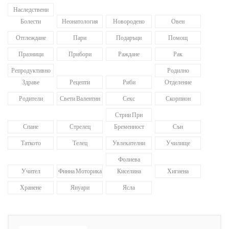
Наследствени
Болести
Неонатология
Новородено
Овен
Отглеждане
Пари
Подаръци
Помощ
Празници
Прибори
Раждане
Рак
Репродуктивно
Родилно
Здраве
Рецепти
Риби
Отделение
Родители
Свети Валентин
Секс
Скорпион
Стрии При
Спане
Стрелец
Бременност
Сън
Таткото
Телец
Увлекателни
Училище
Фолиева
Учител
Финна Моторика
Киселина
Хигиена
Хранене
Януари
Ясла