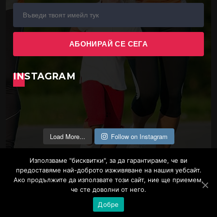
INSTAGRAM
Load More...
Follow on Instagram
Използваме "бисквитки", за да гарантираме, че ви
предоставяме най-доброто изживяване на нашия уебсайт.
Ако продължите да използвате този сайт, ние ще приемем,
че сте доволни от него.
Общи условия
Политика за поверителност
Добре
Copyright FEIA