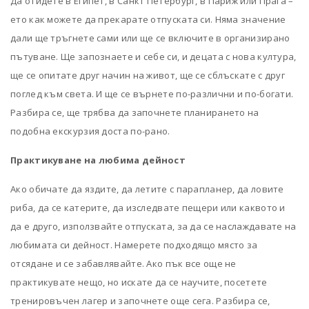
Да отидете в Египет, в Санкт Петербург, в Париж или Прага –
ето как можете да прекарате отпуската си. Няма значение
дали ще тръгнете сами или ще се включите в организирано
пътуване. Ще запознаете и себе си, и децата с нова култура,
ще се опитате друг начин на живот, ще се сблъскате с друг
поглед към света. И ще се върнете по-различни и по-богати.
Разбира се, ще трябва да започнете планирането на
подобна екскурзия доста по-рано.
Практикуване на любима дейност
Ако обичате да яздите, да летите с парапланер, да ловите
риба, да се катерите, да изследвате пещери или каквото и
да е друго, използвайте отпуската, за да се наслаждавате на
любимата си дейност. Намерете подходящо място за
отсядане и се забавлявайте. Ако пък все още не
практикувате нещо, но искате да се научите, посетете
тренировъчен лагер и започнете още сега. Разбира се,