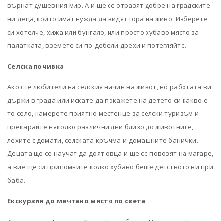
върнат душевния мир. А и ще се отразят добре на градските
ни деца, които имат нужда да видят гора на живо. Изберете
си хотелче, хижа или бунгало, или просто хубаво място за
палатката, вземете си по-дебели дрехи и потегляйте.
Селска почивка
Ако сте любители на селския начин на живот, но работата ви
държи в града или искате да покажете на детето си какво е
то село, намерете приятно местенце за селски туризъм и
прекарайте няколко различни дни близо до животните,
лехите с домати, селската кръчма и домашните банички.
Децата ще се научат да доят овца и ще се повозят на магаре,
а вие ще си припомните колко хубаво беше детството ви при
баба.
Екскурзия до мечтано място по света