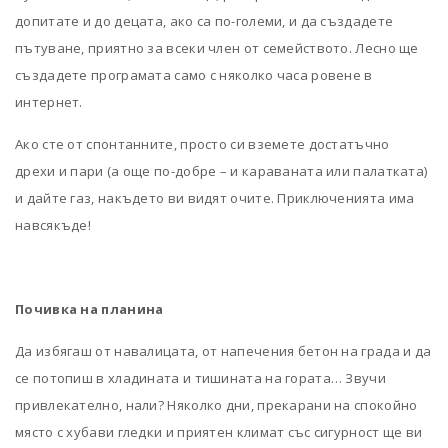
допитате и до децата, ако са по-големи, и да създадете
пътуване, приятно за всеки член от семейството. Лесно ще
създадете програмата само с няколко часа ровене в
интернет.
Ако сте от спонтанните, просто си вземете достатъчно
дрехи и пари (а още по-добре – и караваната или палатката)
и дайте газ, накъдето ви видят очите. Приключенията има
навсякъде!
Почивка на планина
Да избягаш от навалицата, от напечения бетон на града и да
се потопиш в хладината и тишината на гората… Звучи
привлекателно, нали? Няколко дни, прекарани на спокойно
място с хубави гледки и приятен климат със сигурност ще ви