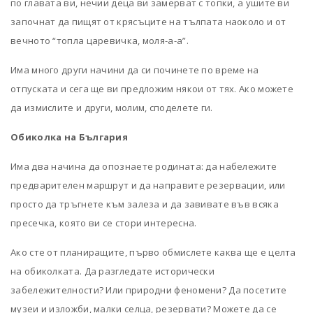
по главата ви, нечии деца ви замерват с топки, а ушите ви
започнат да пищят от крясъците на тълпата наоколо и от
вечното “топла царевичка, моля-а-а”.
Има много други начини да си починете по време на
отпуската и сега ще ви предложим някои от тях. Ако можете
да измислите и други, молим, споделете ги.
Обиколка на България
Има два начина да опознаете родината: да набележите
предварителен маршрут и да направите резервации, или
просто да тръгнете към залеза и да завивате във всяка
пресечка, която ви се стори интересна.
Ако сте от планиращите, първо обмислете каква ще е целта
на обиколката. Да разгледате исторически
забележителности? Или природни феномени? Да посетите
музеи и изложби, малки селца, резервати? Можете да се