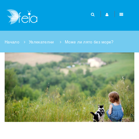
Начало
Увлекателни
Може ли лято без море?