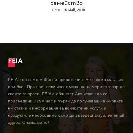
семейство
FEIA
15 Май, 2018
FEIA
FEIA е не само мобилни приложения. Не е само магазин
или блог. При нас всеки човек може да намери отговор на
своите въпроси. FEIA е общност. Ако искаш да се
присъединиш към нас и първи да получаваш най-новите
ни статии и информация за всичките ни услуги и
продукти, е необходимо само да въведеш актуален email
адрес. Очакваме те!