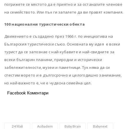
погрижете се мястото да е приятно и за останалите членове
на семейството. Или пък ги запалете да ви правят компания.
100 национални туристически обекта
Движението е създадено през 1966 г. по инициатива на
Българския туристически съюз. Основната му идея е всеки
турист да се запознае с най-хубавите и най-свидните за
всеки българин планини, природни и исторически
забележителности, музеи и паметници. Тук няма да си
спестим морето и е дългосрочно и целогодишно занимание,
но най-важното е, че е чудесна семейна цел.
Facebook Коментари
24 Май
Acibadem
Baby Brain
Babynext