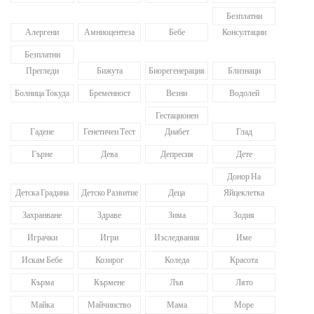
Безплатни
Алергени
Амниоцентеза
Бебе
Консултации
Безплатни
Прегледи
Бижута
Биорегенерация
Близнаци
Болница Токуда
Бременност
Везни
Водолей
Гестационен
Гадене
Генетичен Тест
Диабет
Глад
Гърне
Дева
Депресия
Дете
Донор На
Детска Градина
Детско Развитие
Деца
Яйцеклетка
Захранване
Здраве
Зима
Зодия
Играчки
Игри
Изследвания
Име
Искам Бебе
Козирог
Коледа
Красота
Кърма
Кърмене
Лъв
Лято
Майка
Майчинство
Мама
Море