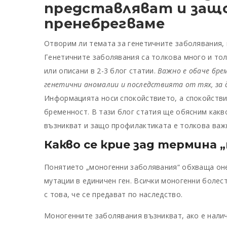
представляват и защо
пренебрегваме
Отворим ли темата за генетичните заболявания, 
Генетичните заболявания са толкова много и тол
или описани в 2-3 блог статии.
Важно е обаче бре
генетични аномалии и последствията от тях, за 
Информацията носи спокойствието, а спокойстви
бременност. В тази блог статия ще обясним какв
възникват и защо профилактиката е толкова важ
Какво се крие зад термина 
Понятието „моногенни заболявания“ обхваща оне
мутации в единичен ген. Всички моногенни болес
с това, че се предават по наследство.
Моногенните заболявания възникват, ако е нали