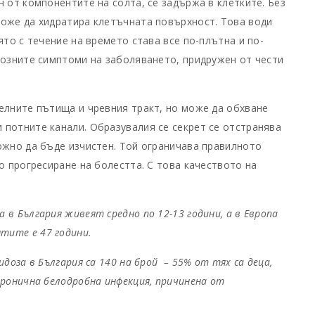
 от компонентите на солта, се задържа в клетките. Без
може да хидратира клетъчната повърхност. Това води
ято с течение на времето става все по-плътна и по-
иозните симптоми на заболяването, придружен от чести
елните пътища и чревния тракт, но може да обхване
потните канали. Образувалия се секрет се отстранява
ожно да бъде изчистен. Той ограничава правилното
о прогресиране на болестта. С това качеството на
в България живеят средно по 12-13 години, а в Европа
тите е 47 години.
доза в България са 140 на брой – 55% от тях са деца,
хронична белодробна инфекция, причинена от