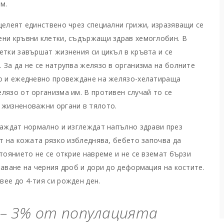
м.
целеят единствено чрез специални грижи, изразяващи се
ени кръвни клетки, съдържащи здрав хемоглобин. В
етки завършат жизнения си цикъл в кръвта и се
 За да не се натрупва желязо в организма на болните
но и ежедневно провеждане на желязо-хелатираща
лязо от организма им. В противен случай то се
 жизненоважни органи в тялото.
раждат нормално и изглеждат напълно здрави през
ът на кожата рязко избледнява, бебето започва да
тоянието не се открие навреме и не се вземат бързи
чаване на черния дроб и дори до деформация на костите.
вее до 4-тия си рожден ден.
5 – 3% от популацията