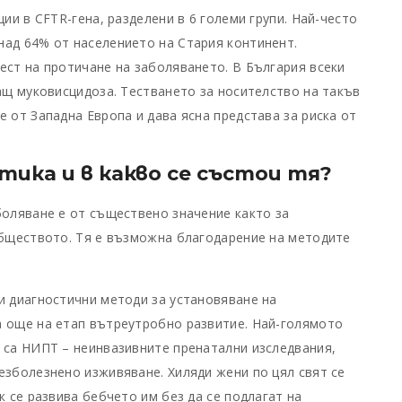
ии в CFTR-гена, разделени в 6 големи групи. Най-често
над 64% от населението на Стария континент.
ест на протичане на заболяването. В България всеки
ващ муковисцидоза. Тестването за носителство на такъв
 от Западна Европа и дава ясна представа за риска от
ика и в какво се състои тя?
боляване е от съществено значение както за
обществото. Тя е възможна благодарение на методите
и диагностични методи за установяване на
а още на етап вътреутробно развитие. Най-голямото
 са НИПТ – неинвазивните пренатални изследвания,
езболезнено изживяване. Хиляди жени по цял свят се
к се развива бебчето им без да се подлагат на