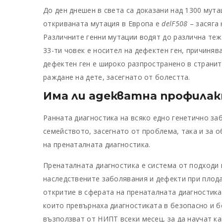
До ден днешен в света са доказани над 1300 мутац
откриваната мутация в Европа е
delF508
– засяга 
Различните генни мутации водят до различна теж
33-ти човек е носител на дефектен ген, причиня
дефектен ген е широко разпространено в страните
раждане на дете, засегнато от болестта.
Има ли адекватна профилакт
Ранната диагностика на всяко едно генетично за
семейството, засегнато от проблема, така и за 
на пренаталната диагностика.
Пренаталната диагностика е система от подходи 
наследствените заболявания и дефекти при плод
откритие в сферата на пренаталната диагностика
които превърнаха диагностиката в безопасно и б
възползват от НИПТ всеки месец, за да научат ка