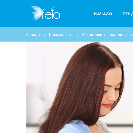
НАЧАЛО
ТЕН
Начало
Бременност
Моногенните наследствени