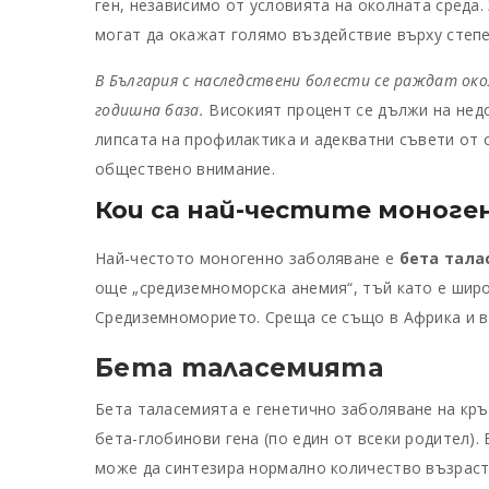
ген, независимо от условията на околната среда
могат да окажат голямо въздействие върху степе
В България с наследствени болести се раждат ок
годишна база.
Високият процент се дължи на нед
липсата на профилактика и адекватни съвети от 
обществено внимание.
Кои са най-честите моноге
Най-честото моногенно заболяване е
бета тал
още „средиземноморска анемия“, тъй като е шир
Средиземноморието. Среща се също в Африка и 
Бета таласемията
Бета таласемията е генетично заболяване на кръ
бета-глобинови гена (по един от всеки родител).
може да синтезира нормално количество възраст