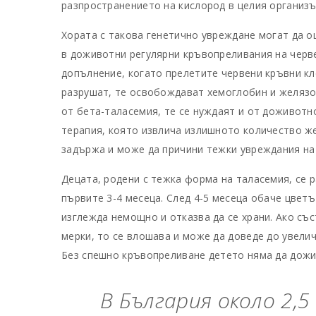
разпространението на кислород в целия организъ
Хората с такова генетично увреждане могат да о
в доживотни регулярни кръвопреливания на черв
допълнение, когато прелетите червени кръвни кл
разрушат, те освобождават хемоглобин и желязо.
от бета-таласемия, те се нуждаят и от доживот
терапия, която извлича излишното количество же
задържа и може да причини тежки увреждания на
Децата, родени с тежка форма на таласемия, се 
първите 3-4 месеца. След 4-5 месеца обаче цвет
изглежда немощно и отказва да се храни. Ако със
мерки, то се влошава и може да доведе до увели
Без спешно кръвопреливане детето няма да дожи
В България около 2,