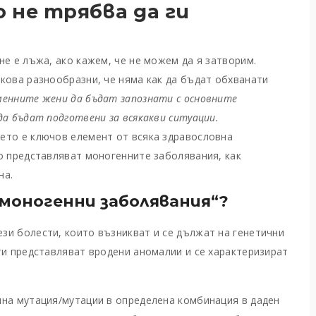
 не трябва да ги
не е лъжа, ако кажем, че не можем да я затворим.
кова разнообразни, че няма как да бъдат обхванати
менните жени да бъдат запознати с основните
да бъдат подготвени за всякакви ситуации.
ето е ключов елемент от всяка здравословна
о представляват моногенните заболявания, как
на.
„моногенни заболявания“?
зи болести, които възникват и се дължат на генетични
ти представляват вродени аномалии и се характеризират
чна мутация/мутации в определена комбинация в даден