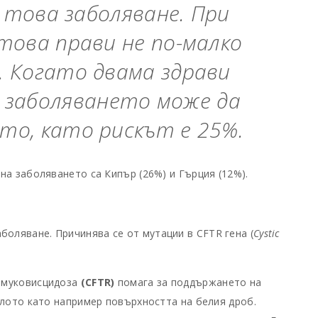
а това заболяване. При
 това прави не по-малко
. Когато двама здрави
 заболяването може да
то, като рискът е 25%.
на заболяването са Кипър (26%) и Гърция (12%).
боляване. Причинява се от мутации в CFTR гена (
Cystic
 муковисцидоза
(CFTR)
помага за поддържането на
ялото като например повърхността на белия дроб.