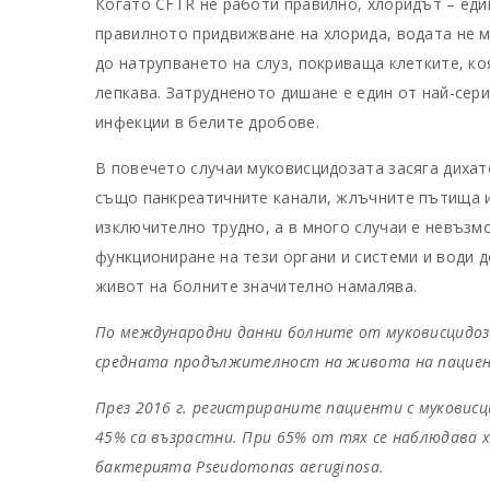
Когато CFTR не работи правилно, хлоридът – един
правилното придвижване на хлорида, водата не 
до натрупването на слуз, покриваща клетките, ко
лепкава. Затрудненото дишане е един от най-сер
инфекции в белите дробове.
В повечето случаи муковисцидозата засяга дихат
също панкреатичните канали, жлъчните пътища и 
изключително трудно, а в много случаи е невъзм
функциониране на тези органи и системи и води д
живот на болните значително намалява.
По международни данни болните от муковисцидоза 
средната продължителност на живота на пациен
През 2016 г. регистрираните пациенти с муковисци
45% са възрастни. При 65% от тях се наблюдава 
бактерията Pseudomonas aeruginosa.