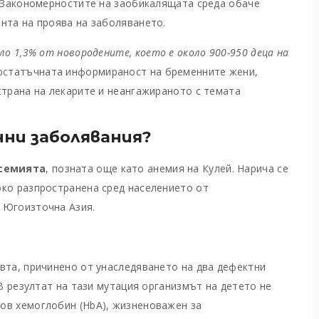
. Закономерностите на заобикалящата среда обаче
нта на проява на заболяването.
оло 1,3% от новородените
,
което е около 900-950 деца на
остатъчната информираност на бременните жени,
страна на лекарите и неангажираното с темата
нни заболявания?
асемията
, позната още като анемия на Кулей. Нарича се
око разпространена сред населението от
в Югоизточна Азия.
вта, причинено от унаследяването на два дефектни
 В резултат на тази мутация организмът на детето не
ов хемоглобин (HbA), жизненоважен за