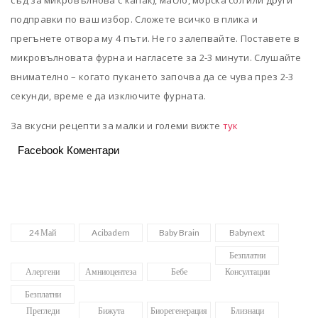
съд за микровълнова с капак), масло, морска сол или други
подправки по ваш избор. Сложете всичко в плика и
прегънете отвора му 4 пъти. Не го залепвайте. Поставете в
микровълновата фурна и нагласете за 2-3 минути. Слушайте
внимателно – когато пукането започва да се чува през 2-3
секунди, време е да изключите фурната.
За вкусни рецепти за малки и големи вижте
тук
Facebook Коментари
24 Май
Acibadem
Baby Brain
Babynext
Безплатни
Алергени
Амниоцентеза
Бебе
Консултации
Безплатни
Прегледи
Бижута
Биорегенерация
Близнаци