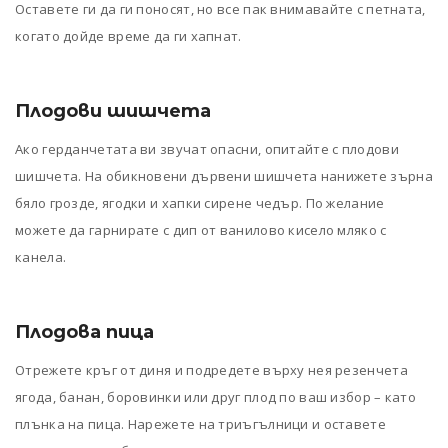
Оставете ги да ги поносят, но все пак внимавайте с петната,
когато дойде време да ги хапнат.
Плодови шишчета
Ако герданчетата ви звучат опасни, опитайте с плодови
шишчета. На обикновени дървени шишчета нанижете зърна
бяло грозде, ягодки и хапки сирене чедър. По желание
можете да гарнирате с дип от ванилово кисело мляко с
канела.
Плодова пица
Отрежете кръг от диня и подредете върху нея резенчета
ягода, банан, боровинки или друг плод по ваш избор – като
плънка на пица. Нарежете на триъгълници и оставете