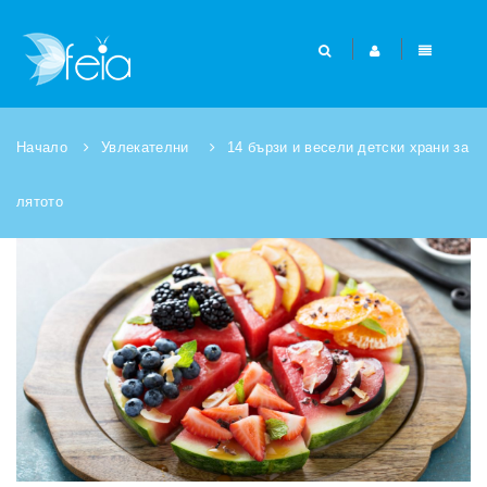
Начало
Увлекателни
14 бързи и весели детски храни за
лятото