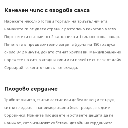
Канелен чипс с ягодова салса
Нарежете няколко готови тортили на триъгълничета,
намажете ги от двете страни с разтопено кокосово масло.
Поръсете ги със смес от 2 с.л. канела и 1 с.л. кокосова захар.
Печете ги в предварително загрята фурна на 180 градуса
около 8-12 минути, докато станат хрупкави. Междувременно
нарежете на ситно ягоди и киви и ги полейте със сок от лайм.
Сервирайте, когато чипсът се охлади.
Плодово герданче
Трябват ви игла, тънък ластик или дебел конец и твърди,
ситни плодове – например зърна бяло грозде, ягодки и
боровинки. Измийте плодовете и оставете децата да ги
нанижат, като измислят собствен дизайн на герданчето.