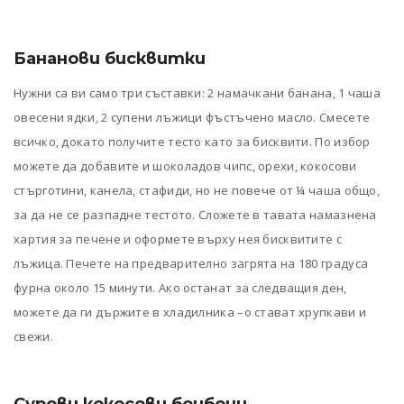
Бананови бисквитки
Нужни са ви само три съставки: 2 намачкани банана, 1 чаша
овесени ядки, 2 супени лъжици фъстъчено масло. Смесете
всичко, докато получите тесто като за бисквити. По избор
можете да добавите и шоколадов чипс, орехи, кокосови
стърготини, канела, стафиди, но не повече от ¼ чаша общо,
за да не се разпадне тестото. Сложете в тавата намазнена
хартия за печене и оформете върху нея бисквитите с
лъжица. Печете на предварително загрята на 180 градуса
фурна около 15 минути. Ако останат за следващия ден,
можете да ги държите в хладилника –о стават хрупкави и
свежи.