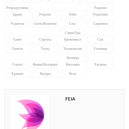
Репродуктивно
Родилно
Здраве
Рецепти
Риби
Отделение
Родители
Свети Валентин
Секс
Скорпион
Стрии При
Спане
Стрелец
Бременност
Сън
Таткото
Телец
Увлекателни
Училище
Фолиева
Учител
Финна Моторика
Киселина
Хигиена
Хранене
Януари
Ясла
FEIA