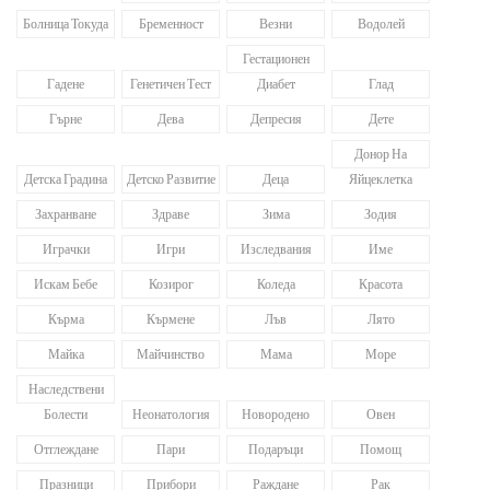
Болница Токуда
Бременност
Везни
Водолей
Гестационен
Гадене
Генетичен Тест
Диабет
Глад
Гърне
Дева
Депресия
Дете
Донор На
Детска Градина
Детско Развитие
Деца
Яйцеклетка
Захранване
Здраве
Зима
Зодия
Играчки
Игри
Изследвания
Име
Искам Бебе
Козирог
Коледа
Красота
Кърма
Кърмене
Лъв
Лято
Майка
Майчинство
Мама
Море
Наследствени
Болести
Неонатология
Новородено
Овен
Отглеждане
Пари
Подаръци
Помощ
Празници
Прибори
Раждане
Рак