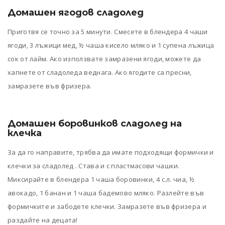
Домашен ягодов сладолед
Приготвя се точно за 5 минути. Смесете в блендера 4 чаши
ягоди, 3 лъжици мед, ½ чаша кисело мляко и 1 супена лъжица
сок от лайм. Ако използвате замразени ягоди, можете да
хапнете от сладоледа веднага. Ако ягодите са пресни,
замразете във фризера.
Домашен боровинков сладолед на
клечка
За да го направите, трябва да имате подходящи формички и
клечки за сладолед . Става и с пластмасови чашки.
Миксирайте в блендера 1 чаша боровинки, 4 с.л. чиа, ½
авокадо, 1 банан и 1 чаша бадемово мляко. Разлейте във
формичките и забодете клечки. Замразете във фризера и
раздайте на децата!