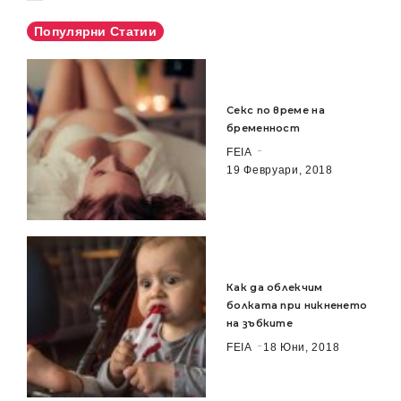
Популярни Статии
Секс по време на
бременност
FEIA
19 Февруари, 2018
Как да облекчим
болката при никненето
на зъбките
FEIA
18 Юни, 2018