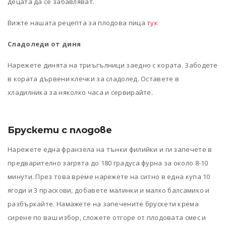
децата да се забавляват.
Вижте нашата рецепта за плодова пица
тук
Сладоледи от диня
Нарежете динята на триъгълници заедно с кората. Забодете
в кората дървени клечки за сладолед. Оставете в
хладилника за няколко часа и сервирайте.
Брускети с плодове
Нарежете една франзела на тънки филийки и ги запечете в
предварително загрята до 180 градуса фурна за около 8-10
минути. През това време нарежете на ситно в една купа 10
ягоди и 3 праскови, добавете малинки и малко балсамико и
разбъркайте. Намажете на запечените брускети крема
сирене по ваш избор, сложете отгоре от плодовата смес и