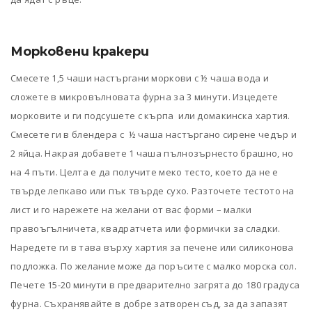
Морковени кракери
Смесете 1,5 чаши настъргани моркови с ½ чаша вода и
сложете в микровълновата фурна за 3 минути. Изцедете
морковите и ги подсушете с кърпа или домакинска хартия.
Смесете ги в блендера с ½ чаша настъргано сирене чедър и
2 яйца. Накрая добавете 1 чаша пълнозърнесто брашно, но
на 4 пъти. Целта е да получите меко тесто, което да не е
твърде лепкаво или пък твърде сухо. Разточете тестото на
лист и го нарежете на желани от вас форми – малки
правоъгълничета, квадратчета или формички за сладки.
Наредете ги в тава върху хартия за печене или силиконова
подложка. По желание може да поръсите с малко морска сол.
Печете 15-20 минути в предварително загрята до 180 градуса
фурна. Съхранявайте в добре затворен съд, за да запазят