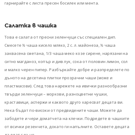
гарнирайте с листа пресен босилек или мента.
Салатка в чашка
Това е салата от пресни зеленчуци със специален дип.
Смесете ½ чаша кисело мляко, 2 с. л. майонеза, ½ чаша
заквасена сметана, 1/3 чаша меко козе сирене, нарязани на
ситно магданоз, копър и див лук, сока от половин лимон, сол
и малко черен пипер. Разбъркайте добре и разпределете по
дъното на десетина плитки прозрачни чаши (може и
пластмасови). След това нарежете на ивички разнообразни
твърди зеленчуци – моркови, разноцветни чушки,
краставици, аспержи и каквото друго харесват децата ви.
Нека бъдат по-високи от предвидените чаши. Можете да
забодете и чери доматчета на клечки. Подредете в чашките
от всички резенчета, докато ги напълните. Оставете децата
да ядат с ръце.