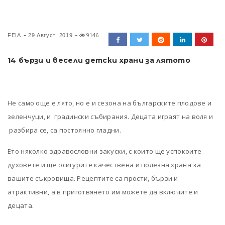
9146
FEIA
29 Август, 2019
14 бързи и весели детски храни за лятото
Не само още е лято, но е и сезона на българските плодове и
зеленчуци, и градински събирания. Децата играят на воля и
разбира се, са постоянно гладни.
Ето няколко здравословни закуски, с които ще успокоите
духовете и ще осигурите качествена и полезна храна за
вашите съкровища. Рецептите са прости, бързи и
атрактивни, а в приготвянето им можете да включите и
децата.