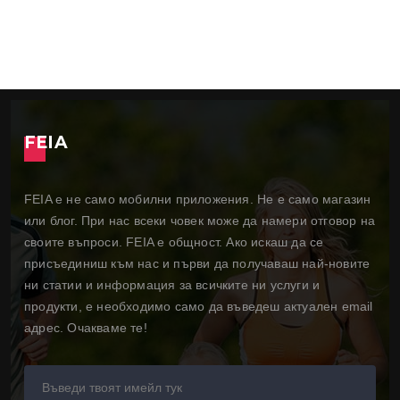
FEIA
FEIA е не само мобилни приложения. Не е само магазин
или блог. При нас всеки човек може да намери отговор на
своите въпроси. FEIA е общност. Ако искаш да се
присъединиш към нас и първи да получаваш най-новите
ни статии и информация за всичките ни услуги и
продукти, е необходимо само да въведеш актуален email
адрес. Очакваме те!