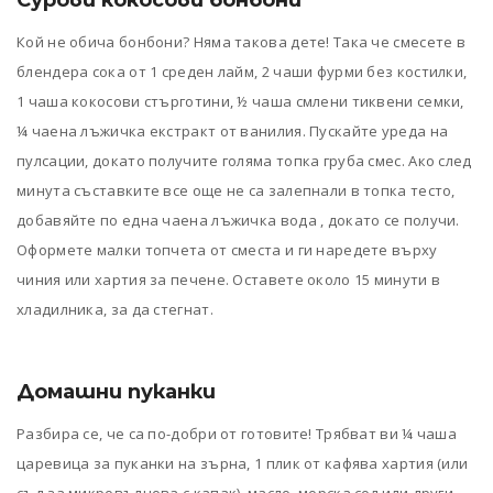
Сурови кокосови бонбони
Кой не обича бонбони? Няма такова дете! Така че смесете в
блендера сока от 1 среден лайм, 2 чаши фурми без костилки,
1 чаша кокосови стърготини, ½ чаша смлени тиквени семки,
¼ чаена лъжичка екстракт от ванилия. Пускайте уреда на
пулсации, докато получите голяма топка груба смес. Ако след
минута съставките все още не са залепнали в топка тесто,
добавяйте по една чаена лъжичка вода , докато се получи.
Оформете малки топчета от сместа и ги наредете върху
чиния или хартия за печене. Оставете около 15 минути в
хладилника, за да стегнат.
Домашни пуканки
Разбира се, че са по-добри от готовите! Трябват ви ¼ чаша
царевица за пуканки на зърна, 1 плик от кафява хартия (или