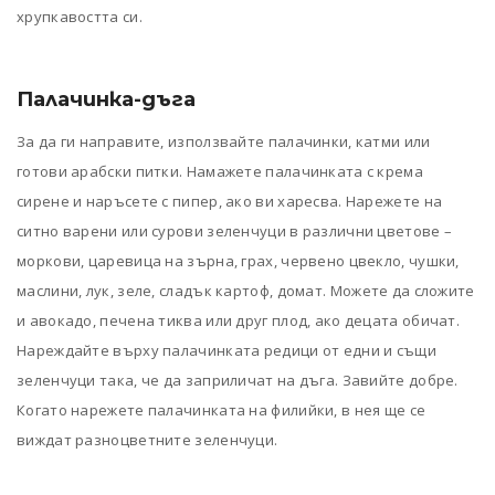
хрупкавостта си.
Палачинка-дъга
За да ги направите, използвайте палачинки, катми или
готови арабски питки. Намажете палачинката с крема
сирене и наръсете с пипер, ако ви харесва. Нарежете на
ситно варени или сурови зеленчуци в различни цветове –
моркови, царевица на зърна, грах, червено цвекло, чушки,
маслини, лук, зеле, сладък картоф, домат. Можете да сложите
и авокадо, печена тиква или друг плод, ако децата обичат.
Нареждайте върху палачинката редици от едни и същи
зеленчуци така, че да заприличат на дъга. Завийте добре.
Когато нарежете палачинката на филийки, в нея ще се
виждат разноцветните зеленчуци.