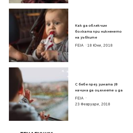
Как да облекчим
болката при никненето
на зъбките
FEIA
18 Юни, 2018
С бебе през зимата (8
начина да оцелеете и да
FEIA
23 Февруари, 2018