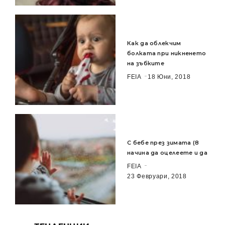
Как да облекчим
болката при никненето
на зъбките
FEIA
18 Юни, 2018
С бебе през зимата (8
начина да оцелеете и да
FEIA
23 Февруари, 2018