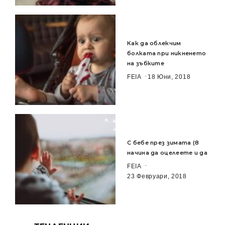
Как да облекчим
болката при никненето
на зъбките
FEIA
18 Юни, 2018
С бебе през зимата (8
начина да оцелеете и да
FEIA
23 Февруари, 2018