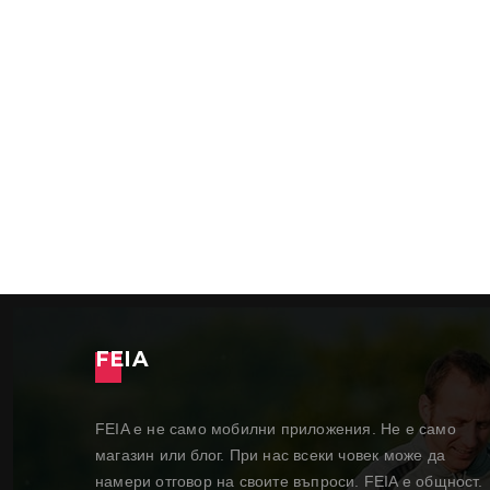
FEIA
FEIA е не само мобилни приложения. Не е само
магазин или блог. При нас всеки човек може да
намери отговор на своите въпроси. FEIA е общност.