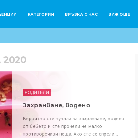
ДЕНЦИИ
КАТЕГОРИИ
ВРЪЗКА С НАС
ВИЖ ОЩЕ
, 2020
Здраве и красота
4 специални рецепти за облекчение на сутрешното гадене
Планиране на бременност
Моногенните наследствени болести – какво представляват
РОДИТЕЛИ
Захранване, водено
Вероятно сте чували за захранване, водено
от бебето и сте прочели не малко
противоречиви неща. Ако сте се спрели…