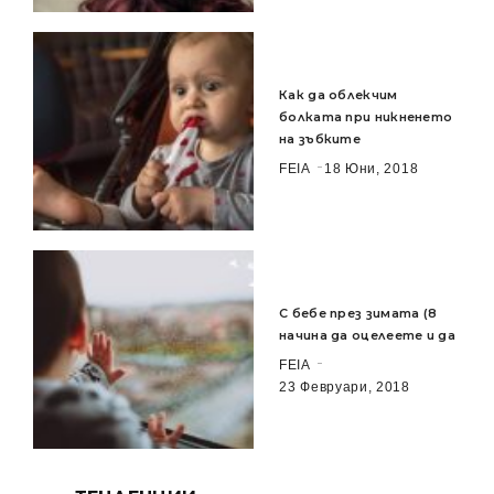
Как да облекчим
болката при никненето
на зъбките
FEIA
18 Юни, 2018
С бебе през зимата (8
начина да оцелеете и да
FEIA
23 Февруари, 2018