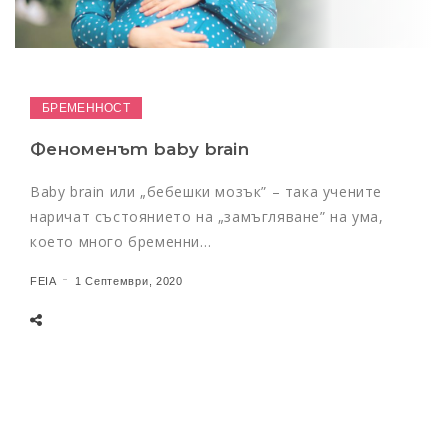
БРЕМЕННОСТ
Феноменът baby brain
Baby brain или „бебешки мозък” – така учените
наричат състоянието на „замъгляване” на ума,
което много бременни…
FEIA
1 Септември, 2020