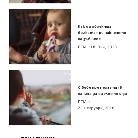
Как да облекчим
болката при никненето
на зъбките
FEIA
18 Юни, 2018
С бебе през зимата (8
начина да оцелеете и да
FEIA
23 Февруари, 2018