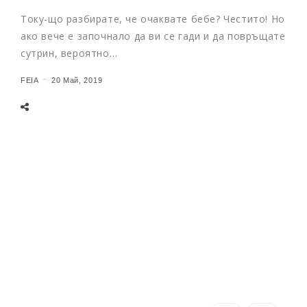
Току-що разбирате, че очаквате бебе? Честито! Но
ако вече е започнало да ви се гади и да повръщате
сутрин, вероятно…
FEIA
20 Май, 2019