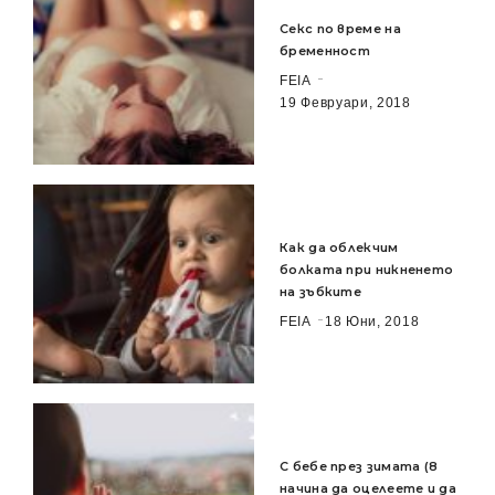
Секс по време на
бременност
FEIA
19 Февруари, 2018
Как да облекчим
болката при никненето
на зъбките
FEIA
18 Юни, 2018
С бебе през зимата (8
начина да оцелеете и да