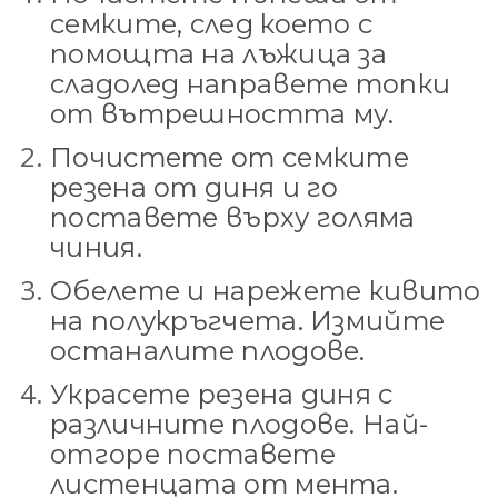
семките, след което с
помощта на лъжица за
сладолед направете топки
от вътрешността му.
Почистете от семките
резена от диня и го
поставете върху голяма
чиния.
Обелете и нарежете кивито
на полукръгчета. Измийте
останалите плодове.
Украсете резена диня с
различните плодове. Най-
отгоре поставете
листенцата от мента.