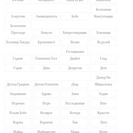
Безплатни
Алергени
Амниоцентеза
Бебе
Консултации
Безплатни
Прегледи
Бижута
Биорегенерация
Близнаци
Болница Токуда
Бременност
Везни
Водолей
Гестационен
Гадене
Генетичен Тест
Диабет
Глад
Гърне
Дева
Депресия
Дете
Донор На
Детска Градина
Детско Развитие
Деца
Яйцеклетка
Захранване
Здраве
Зима
Зодия
Играчки
Игри
Изследвания
Име
Искам Бебе
Козирог
Коледа
Красота
Кърма
Кърмене
Лъв
Лято
Майка
Майчинство
Мама
Море