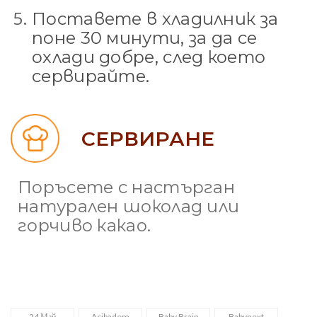
Поставете в хладилник за
поне 30 минути, за да се
охлади добре, след което
сервирайте.
СЕРВИРАНЕ
Поръсете с настърган
натурален шоколад или
горчиво какао.
24 Май
Acibadem
Baby Brain
Babynext