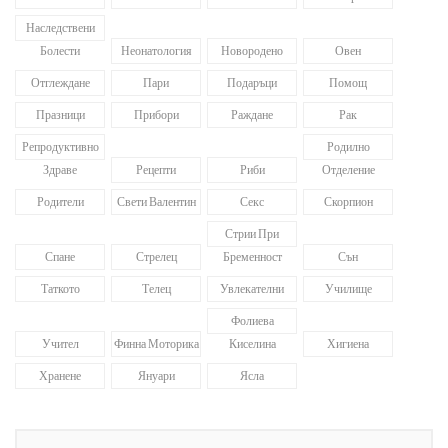
Наследствени
Болести
Неонатология
Новородено
Овен
Отглеждане
Пари
Подаръци
Помощ
Празници
Прибори
Раждане
Рак
Репродуктивно
Родилно
Здраве
Рецепти
Риби
Отделение
Родители
Свети Валентин
Секс
Скорпион
Стрии При
Спане
Стрелец
Бременност
Сън
Таткото
Телец
Увлекателни
Училище
Фолиева
Учител
Финна Моторика
Киселина
Хигиена
Хранене
Януари
Ясла