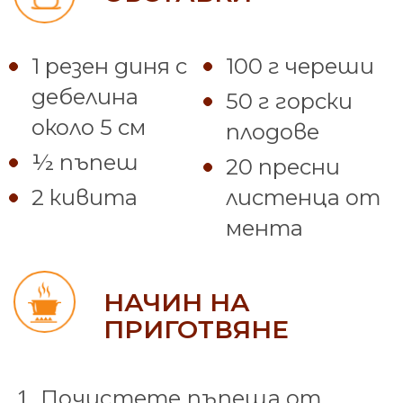
1 резен диня с
100 г череши
дебелина
50 г горски
около 5 см
плодове
½ пъпеш
20 пресни
2 кивита
листенца от
мента
НАЧИН НА
ПРИГОТВЯНЕ
Почистете пъпеша от