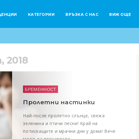
ДЕНЦИИ
КАТЕГОРИИ
ВРЪЗКА С НАС
ВИЖ ОЩЕ
, 2018
Здраве и красота
4 специални рецепти за облекчение на сутрешното гадене
Планиране на бременност
Моногенните наследствени болести – какво представляват
БРЕМЕННОСТ
Пролетни настинки
Най-после пролетно слънце, свежа
зеленина и птичи песни! Край на
потискащите и мрачни дни у дома! Вече
може да прекарвате…