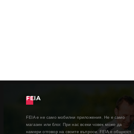
FEIA
FEIA е не само мобилни приложения. Не е само
магазин или блог. При нас всеки човек може да
намери отговор на своите въпроси. FEIA е общност.